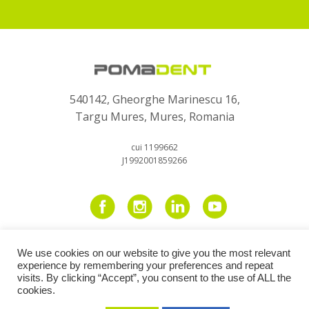
540142, Gheorghe Marinescu 16,
Targu Mures, Mures, Romania
cui 1199662
J1992001859266
We use cookies on our website to give you the most relevant
©2026 Pomadent. Toate drepturile rezervate.
experience by remembering your preferences and repeat
visits. By clicking “Accept”, you consent to the use of ALL the
web development:
Pálfi Zsuzsánna
| web design:
Paál Timea
cookies.