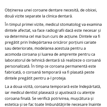
Obținerea unei coroane dentare necesită, de obicei,
două vizite separate la clinica dentară.
În timpul primei vizite, medicul stomatolog va examina
dintele afectat, va face radiografii dacă este necesar și
va determina cel mai bun curs de acțiune. Dintele va fi
pregătit prin îndepărtarea oricăror porțiuni cariate
sau deteriorate, modelarea acestuia pentru a
acomoda coroana și luarea de amprente pentru ca
laboratorul de tehnică dentară să realizeze o coroană
personalizată. În timp ce coroana permanentă este
fabricată, o coroană temporară va fi plasată peste
dintele pregătit pentru a-l proteja.
La a doua vizită, coroana temporară este îndepărtată,
iar medicul dentist plasează și ajustează cu atenție
coroana finală. Se verifică potrivirea, mușcătura și
estetica și se fac toate îmbunătățirile necesare înainte