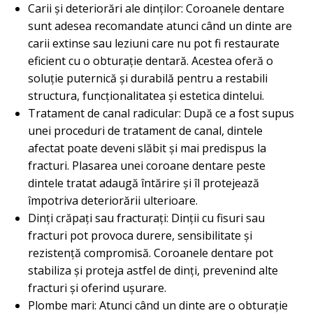
Carii și deteriorări ale dinților: Coroanele dentare
sunt adesea recomandate atunci când un dinte are
carii extinse sau leziuni care nu pot fi restaurate
eficient cu o obturație dentară. Acestea oferă o
soluție puternică și durabilă pentru a restabili
structura, funcționalitatea și estetica dintelui.
Tratament de canal radicular: După ce a fost supus
unei proceduri de tratament de canal, dintele
afectat poate deveni slăbit și mai predispus la
fracturi. Plasarea unei coroane dentare peste
dintele tratat adaugă întărire și îl protejează
împotriva deteriorării ulterioare.
Dinți crăpați sau fracturați: Dinții cu fisuri sau
fracturi pot provoca durere, sensibilitate și
rezistență compromisă. Coroanele dentare pot
stabiliza și proteja astfel de dinți, prevenind alte
fracturi și oferind ușurare.
Plombe mari: Atunci când un dinte are o obturație