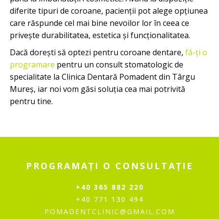
diferite tipuri de coroane, pacienții pot alege opțiunea
care răspunde cel mai bine nevoilor lor în ceea ce
privește durabilitatea, estetica și funcționalitatea.
Dacă dorești să optezi pentru coroane dentare,
fă-ți o
programare
pentru un consult stomatologic de
specialitate la Clinica Dentară Pomadent din Târgu
Mureș, iar noi vom găsi soluția cea mai potrivită
pentru tine.
PROGRAMAȚI O CONSULTAȚIE
+40 365 882 220
+40 771 130 494
POMADENTCLINIC@GMAIL.COM