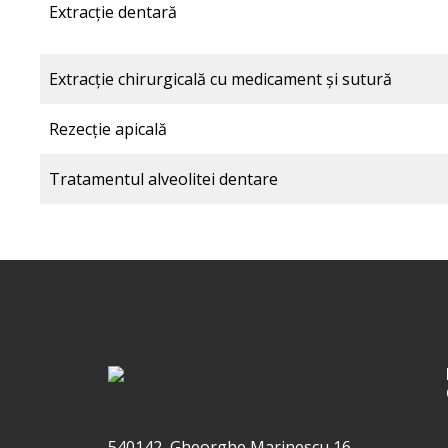
Extracţie dentară
Extracţie chirurgicală cu medicament şi sutură
Rezecţie apicală
Tratamentul alveolitei dentare
540142, Gheorghe Marinescu 16,