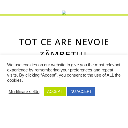
TOT CE ARE NEVOIE
ZÂMBETUL
DUMNEAVOASTRĂ
We use cookies on our website to give you the most relevant
experience by remembering your preferences and repeat
visits. By clicking “Accept”, you consent to the use of ALL the
cookies.
Echipa noastră de experți oferă tratamente
Modificare setări
ACCEPT
NU ACCEPT
stomatologice estetice și de reabilitare la cel mai înalt
nivel – de la igienă simplă până la transformări orale
complete, cu precizie și delicatețe.