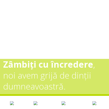
iți cu încredere
,
vem grijă de dinții
Expe
eavoastră.
însoț