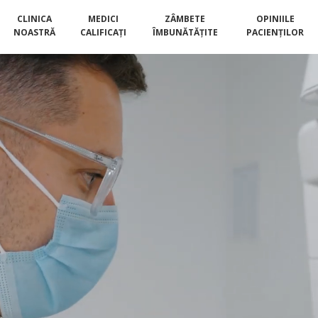
CLINICA
MEDICI
ZÂMBETE
OPINIILE
NOASTRĂ
CALIFICAȚI
ÎMBUNĂTĂȚITE
PACIENȚILOR