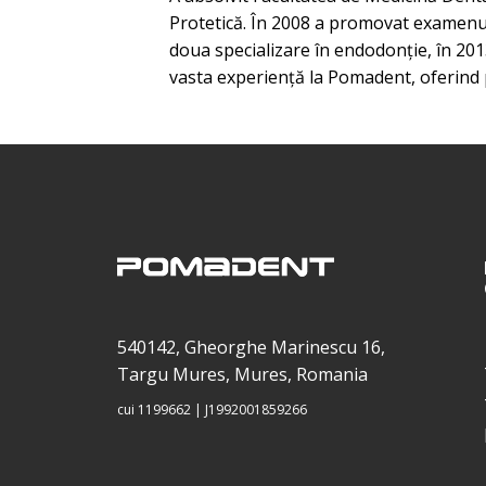
Protetică. În 2008 a promovat examenul 
doua specializare în endodonție, în 2013 
vasta experiență la Pomadent, oferind p
540142, Gheorghe Marinescu 16,
Targu Mures, Mures, Romania
cui 1199662 | J1992001859266