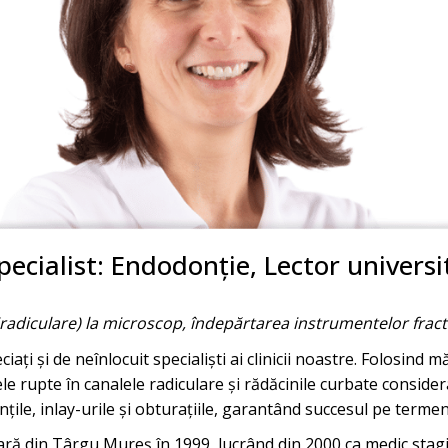
pecialist: Endodonție, Lector universi
radiculare) la microscop, îndepărtarea instrumentelor fract
iați și de neînlocuit specialiști ai clinicii noastre. Folosind 
cele rupte în canalele radiculare și rădăcinile curbate conside
țile, inlay-urile și obturațiile, garantând succesul pe terme
ră din Târgu Mureș în 1999, lucrând din 2000 ca medic stagiar