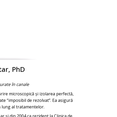
tar, PhD
urate în canale
mărire microscopică și izolarea perfectă,
rate “imposibil de rezolvat”. Ea asigură
n lung al tratamentelor.
 și din 2004 ca rezident la Clinica de