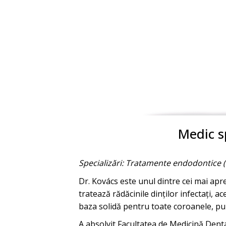
Medic s
Specializări: Tratamente endodontice (
Dr. Kovács este unul dintre cei mai aprec
tratează rădăcinile dinților infectați, a
baza solidă pentru toate coroanele, pun
A absolvit Facultatea de Medicină Denta