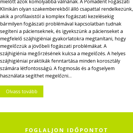
mielőtt azok komolyabbá válnának. A Pomadent Fogászati
Klinikán olyan szakemberekből álló csapattal rendelkezünk,
akik a profilaxistól a komplex fogászati kezelésekig
bármilyen fogászati problémával kapcsolatban tudnak
segíteni a pácienseknek, és igyekszünk a pácienseket a
megfelelő szájhigiéniai gyakorlatokra megtanítani, hogy
megelőzzük a jövőbeli fogászati problémákat. A
szájhigiénia megőrzésének kulcsa a megelőzés. A helyes
szájhigiéniai praktikák fenntartása minden korosztály
számára létfontosságú. A fogmosás és a fogselyem
használata segíthet megelőzni…
Olvass tovább
FOGLALJON IDŐPONTOT