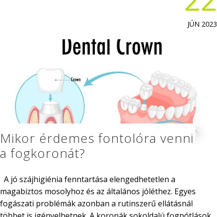
JÚN 2023
Mikor érdemes fontolóra venni
a fogkoronát?
A jó szájhigiénia fenntartása elengedhetetlen a
magabiztos mosolyhoz és az általános jóléthez. Egyes
fogászati problémák azonban a rutinszerű ellátásnál
többet is igényelhetnek. A koronák sokoldalú fogpótlások,