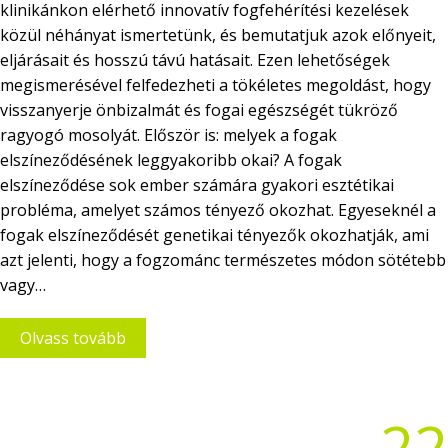
klinikánkon elérhető innovatív fogfehérítési kezelések
közül néhányat ismertetünk, és bemutatjuk azok előnyeit,
eljárásait és hosszú távú hatásait. Ezen lehetőségek
megismerésével felfedezheti a tökéletes megoldást, hogy
visszanyerje önbizalmát és fogai egészségét tükröző
ragyogó mosolyát. Először is: melyek a fogak
elszíneződésének leggyakoribb okai? A fogak
elszíneződése sok ember számára gyakori esztétikai
probléma, amelyet számos tényező okozhat. Egyeseknél a
fogak elszíneződését genetikai tényezők okozhatják, ami
azt jelenti, hogy a fogzománc természetes módon sötétebb
vagy…
Olvass tovább
22