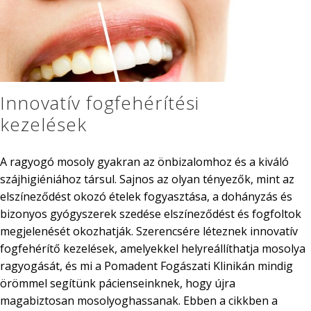
Innovatív fogfehérítési
kezelések
A ragyogó mosoly gyakran az önbizalomhoz és a kiváló
szájhigiéniához társul. Sajnos az olyan tényezők, mint az
elszíneződést okozó ételek fogyasztása, a dohányzás és
bizonyos gyógyszerek szedése elszíneződést és fogfoltok
megjelenését okozhatják. Szerencsére léteznek innovatív
fogfehérítő kezelések, amelyekkel helyreállíthatja mosolya
ragyogását, és mi a Pomadent Fogászati Klinikán mindig
örömmel segítünk pácienseinknek, hogy újra
magabiztosan mosolyoghassanak. Ebben a cikkben a