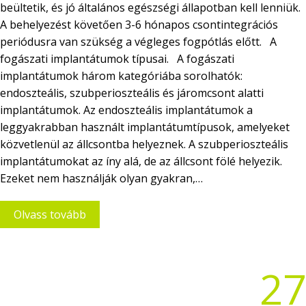
beültetik, és jó általános egészségi állapotban kell lenniük.
A behelyezést követően 3-6 hónapos csontintegrációs
periódusra van szükség a végleges fogpótlás előtt. A
fogászati implantátumok típusai. A fogászati
implantátumok három kategóriába sorolhatók:
endoszteális, szubperioszteális és járomcsont alatti
implantátumok. Az endoszteális implantátumok a
leggyakrabban használt implantátumtípusok, amelyeket
közvetlenül az állcsontba helyeznek. A szubperioszteális
implantátumokat az íny alá, de az állcsont fölé helyezik.
Ezeket nem használják olyan gyakran,…
Olvass tovább
27